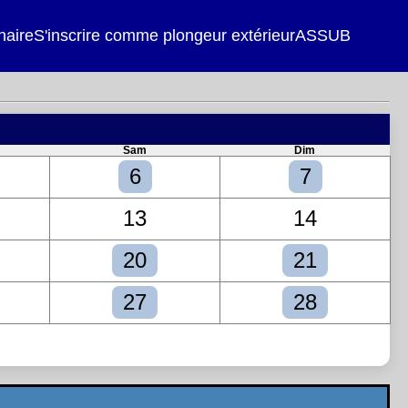
naire
S'inscrire comme plongeur extérieur
ASSUB
Sam
Dim
6
7
13
14
20
21
27
28