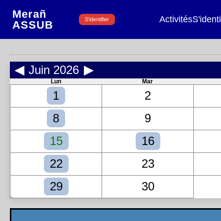
Merañ
Activités
S'identi
S'identifier
ASSUB
◀
Juin 2026
▶
Lun
Mar
1
2
8
9
15
16
22
23
29
30