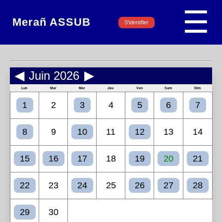
☰
Merañ ASSUB
S'identifier
◀
Juin 2026
▶
Lun
Mar
Mer
Jeu
Ven
Sam
Dim
1
2
3
4
5
6
7
8
9
10
11
12
13
14
15
16
17
18
19
20
21
22
23
24
25
26
27
28
29
30