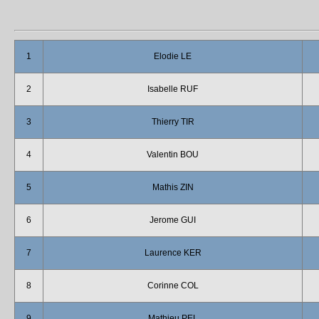
1
Elodie LE
2
Isabelle RUF
3
Thierry TIR
4
Valentin BOU
5
Mathis ZIN
6
Jerome GUI
7
Laurence KER
8
Corinne COL
9
Mathieu PEL