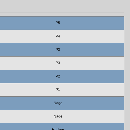
P5
P4
P3
P3
P2
P1
Nage
Nage
Hockey