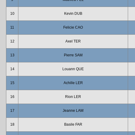
10
Kevin DUB
11
Felicie CAO
12
Axel TER
13
Pierre SAM
14
Louann QUE
15
Achille LER
16
Rion LER
17
Jeanne LAM
18
Basile FAR