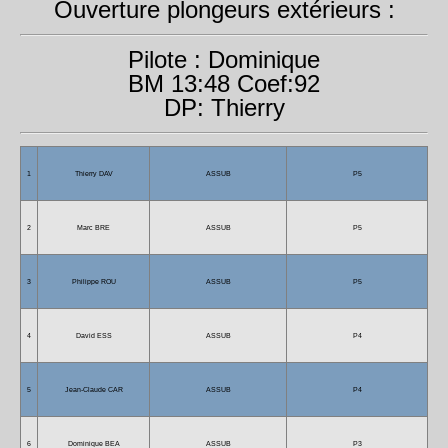
Ouverture plongeurs extérieurs :
Pilote : Dominique
BM 13:48 Coef:92
DP: Thierry
1
Thierry DAV
ASSUB
P5
2
Marc BRE
ASSUB
P5
3
Philippe ROU
ASSUB
P5
4
David ESS
ASSUB
P4
5
Jean-Claude CAR
ASSUB
P4
6
Dominique BEA
ASSUB
P3