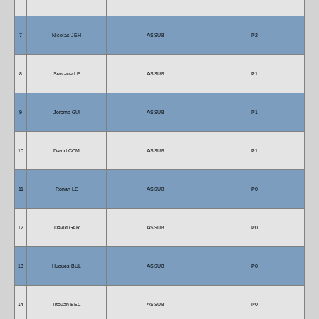
7
Nicolas JEH
ASSUB
P2
8
Servane LE
ASSUB
P1
9
Jerome GUI
ASSUB
P1
10
David COM
ASSUB
P1
11
Ronan LE
ASSUB
P0
12
David GAR
ASSUB
P0
13
Hugues BUL
ASSUB
P0
14
Titouan BEC
ASSUB
P0