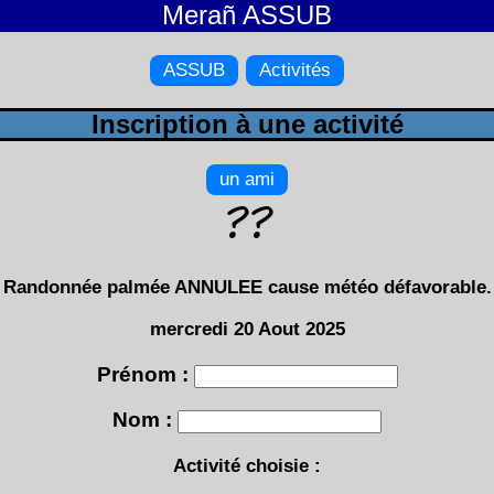
Merañ ASSUB
ASSUB
Activités
Inscription à une activité
un ami
Randonnée palmée ANNULEE cause météo défavorable.
mercredi 20 Aout 2025
Prénom :
Nom :
Activité choisie :