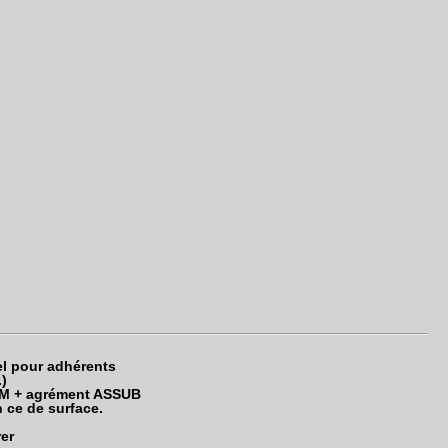
el pour adhérents
)
SSM + agrément ASSUB
n ce de surface.
er