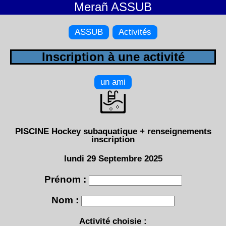
Merañ ASSUB
ASSUB
Activités
Inscription à une activité
un ami
PISCINE Hockey subaquatique + renseignements
inscription
lundi 29 Septembre 2025
Prénom :
Nom :
Activité choisie :