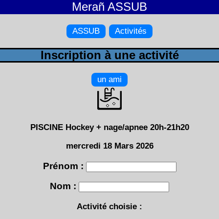
Merañ ASSUB
ASSUB
Activités
Inscription à une activité
un ami
PISCINE Hockey + nage/apnee 20h-21h20
mercredi 18 Mars 2026
Prénom :
Nom :
Activité choisie :