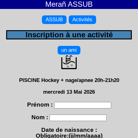
Merañ ASSUB
ASSUB
Activités
Inscription à une activité
un ami
PISCINE Hockey + nage/apnee 20h-21h20
mercredi 13 Mai 2026
Prénom :
Nom :
Date de naissance :
Obligatoire:(jj/mm/aaaa)