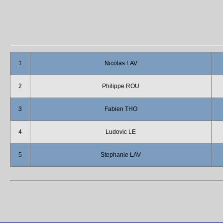
1
Nicolas LAV
2
Philippe ROU
3
Fabien THO
4
Ludovic LE
5
Stephanie LAV