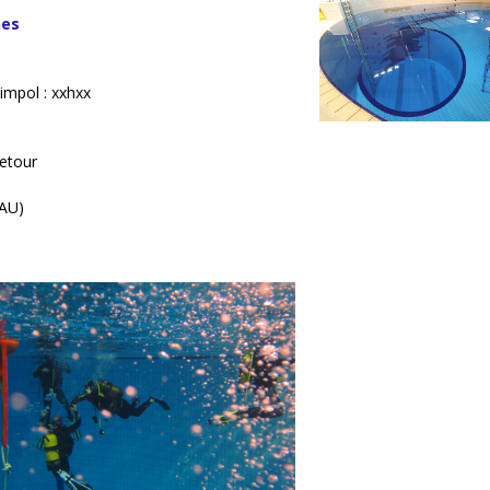
nes
impol : xxhxx
Retour
EAU)