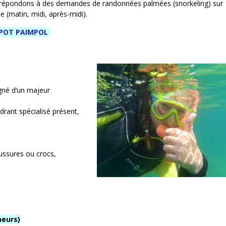
 ou répondons à des demandes de randonnées palmées (snorkeling) sur
e (matin, midi, après-midi).
POT PAIMPOL
gné d’un majeur
drant spécialisé présent,
haussures ou crocs,
neurs)