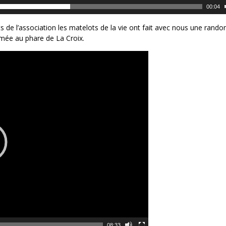
00:04
nts de l’association les matelots de la vie ont fait avec nous une rand
mée au phare de La Croix.
08:33