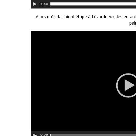
00:00
Alors qu’ils faisaient étape à Lézardrieux, les enfa
pal
00:00